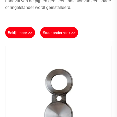
handvat van de pijp en geeft een indicator van een spade
of ringafstander wordt geïnstalleerd.
Bekijk meer >>
Stuur onderzoek >>